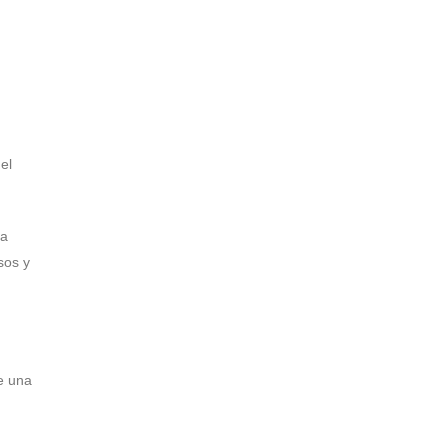
el
ha
sos y
e una