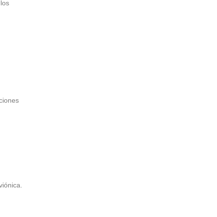
los
ciones
viónica.