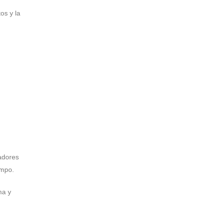
os y la
adores
empo.
ma y