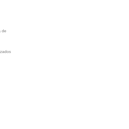
a de
izados