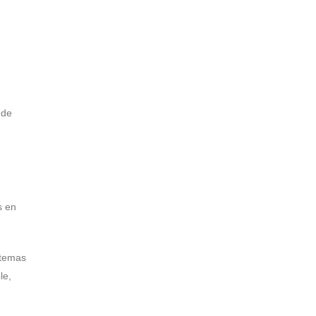
 de
s en
stemas
le,