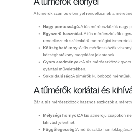
A tűmérők előnyei
A tűmérők számos előnnyel rendelkeznek a méretmé
Nagy pontosságú:
A tűs mérőeszközök nagy po
Egyszerű használat:
A tűs mérőeszközök egysz
rendelkeznek széleskörű metrológiai ismeretekk
Költséghatékony:
A tűs mérőeszközök viszony
költséghatékony megoldást jelentenek.
Gyors eredmények:
A tűs mérőeszközök gyors 
gyártási műveletekben.
Sokoldalúság:
A tűmérők különböző méretűek, é
A tűmérők korlátai és kihív
Bár a tűs mérőeszközök hasznos eszközök a méretmé
Mélységi hornyok:
A kis átmérőjű csapokon ne
kihívást jelenthet.
Függőlegesség:
A mérőeszköz homloklapjának