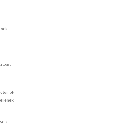
knak.
tosít.
reteinek
eljenek
nyes