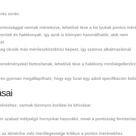
rés során:
ntossággal vannak méretezve, lehetővé téve a kis lyukak pontos méré
erűek és hatékonyak, így azok is könnyen használhatók, akik nem
el.
lag olcsók más mérőeszközökhöz képest, így számos alkalmazásnál
eredményeket biztosítanak, lehetővé téve a hatékony minőségellenőrz
s gyorsan megállapítható, hogy egy furat egy adott specifikáción belü
ásai
réshez, vannak bizonyos korlátai és kihívásai:
m szabad mélységű hornyokat használni, mivel a pontosság fenntartá
 az átmérőre való merőlegessége kritikus a pontos mérésekhez.