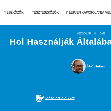
ESZKÖZÖK
TESZTESZKÖZÖK
LÉPJEN KAPCSOLATBA VE
KEZDŐLAP
DM1
Hol Használják Általáb
Írta: Gelson L.
Idézd ezt a cikket