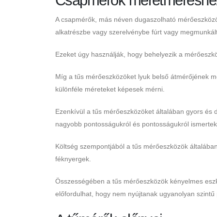
Csapmérők méretméréshe
A csapmérők, más néven dugaszolható mérőeszközök, e
alkatrészbe vagy szerelvénybe fúrt vagy megmunkál
Ezeket úgy használják, hogy behelyezik a mérőeszközt
Míg a tűs mérőeszközöket lyuk belső átmérőjének m
különféle méreteket képesek mérni.
Ezenkívül a tűs mérőeszközöket általában gyors és 
nagyobb pontosságukról és pontosságukról ismertek
Költség szempontjából a tűs mérőeszközök általába
féknyergek.
Összességében a tűs mérőeszközök kényelmes eszkö
előfordulhat, hogy nem nyújtanak ugyanolyan szintű