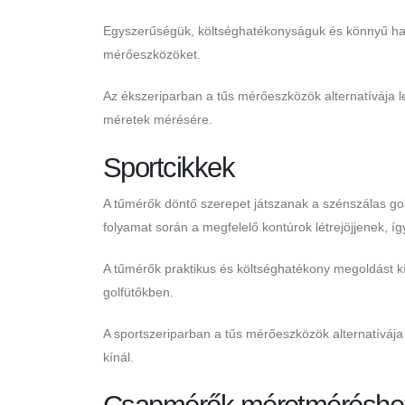
Egyszerűségük, költséghatékonyságuk és könnyű has
mérőeszközöket.
Az ékszeriparban a tűs mérőeszközök alternatívája le
méretek mérésére.
Sportcikkek
A tűmérők döntő szerepet játszanak a szénszálas gol
folyamat során a megfelelő kontúrok létrejöjjenek, í
A tűmérők praktikus és költséghatékony megoldást 
golfütőkben.
A sportszeriparban a tűs mérőeszközök alternatívá
kínál.