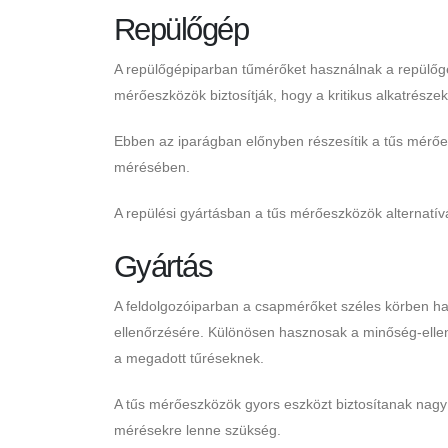
Repülőgép
A repülőgépiparban tűmérőket használnak a repülőg
mérőeszközök biztosítják, hogy a kritikus alkatrész
Ebben az iparágban előnyben részesítik a tűs mérőe
mérésében.
A repülési gyártásban a tűs mérőeszközök alternatí
Gyártás
A feldolgozóiparban a csapmérőket széles körben ha
ellenőrzésére. Különösen hasznosak a minőség-ellen
a megadott tűréseknek.
A tűs mérőeszközök gyors eszközt biztosítanak nag
mérésekre lenne szükség.