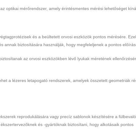
 az optikai mérőrendszer, amely érintésmentes mérési lehetőséget kíná
égtagprotézisek és a beültetett orvosi eszközök pontos mérésére. Eze
s annak biztosítására használják, hogy megfeleljenek a pontos előírá
iztosítanak az orvosi eszközökben lévő lyukak méretének ellenőrzésér
lehet a lézeres letapogató rendszerek, amelyek összetett geometriák ré
ékszerek reprodukálására vagy precíz sablonok készítésére a fülbeval
kszertervezőknek és -gyártóknak biztosítani, hogy alkotásaik pontos