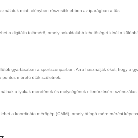
ználatuk miatt előnyben részesítik ebben az iparágban a tűs
het a digitális tolómérő, amely sokoldalúbb lehetőséget kínál a különb
fütők gyártásában a sportszeriparban. Arra használják őket, hogy a gyá
gy pontos méretű ütők születnek.
kínálnak a lyukak méretének és mélységének ellenőrzésére szénszálas
ja lehet a koordináta mérőgép (CMM), amely átfogó méretmérési képes