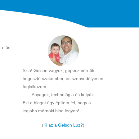
 a tűs
Szia! Gelson vagyok, gépészmérnök,
hegesztő szakember, és szenvedélyesen
foglalkozom:
Anyagok, technológia és kutyák.
Ezt a blogot úgy építem fel, hogy a
legjobb mérnöki blog legyen!
.
(
Ki az a Gelson Luz?
)