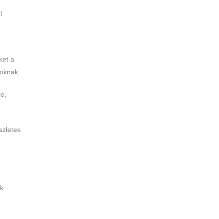
l.
ket a
soknak.
e,
szletes
ók