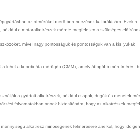
épgyártásban az átmérőket mérő berendezések kalibrálására. Ezek a
ek, például a motoralkatrészek mérete megfeleljen a szükséges előíráso
szközöket, mivel nagy pontosságuk és pontosságuk van a kis lyukak
vája lehet a koordináta mérőgép (CMM), amely átfogóbb méretmérést biz
sználják a gyártott alkatrészek, például csapok, dugók és menetek mé
őrzési folyamatokban annak biztosítására, hogy az alkatrészek megfel
y mennyiségű alkatrész minőségének felmérésére anélkül, hogy időigé