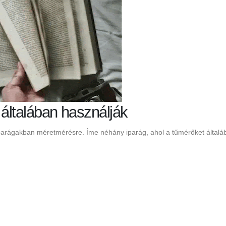
 általában használják
parágakban méretmérésre. Íme néhány iparág, ahol a tűmérőket általá