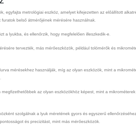
z
gyfajta metrológiai eszköz, amelyet kifejezetten az előállított alkatr
t furatok belső átmérőjének mérésére használnak.
 a lyukba, és ellenőrzik, hogy megfelelően illeszkedik-e.
érésére tervezték, más mérőeszközök, például tolómérők és mikromét
durva mérésekhez használják, míg az olyan eszközök, mint a mikromét
.
n megfizethetőbbek az olyan eszközökhöz képest, mint a mikrométerek
zként szolgálnak a lyuk méretének gyors és egyszerű ellenőrzéséhez
 pontosságot és precizitást, mint más mérőeszközök.