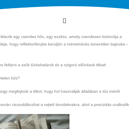
, létezik egy csendes hős, egy eszköz, amely csendesen biztosítja a
ideje, hogy reflektorfénybe kerüljön a méretmérés ismeretlen bajnoka –
eltárni a szűk tűréshatárok és a szigorú előírások titkait.
ytelen hős?
ogy megfejtsük a titkot, hogy hol használják általában a tűs mérőt.
 során rácsodálkozhat a rejtett birodalmakra, ahol a precizitás uralkodik