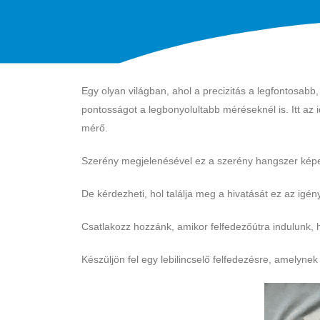
Egy olyan világban, ahol a precizitás a legfontosabb
pontosságot a legbonyolultabb méréseknél is. Itt az 
mérő.
Szerény megjelenésével ez a szerény hangszer képes f
De kérdezheti, hol találja meg a hivatását ez az igén
Csatlakozz hozzánk, amikor felfedezőútra indulunk, h
Készüljön fel egy lebilincselő felfedezésre, amelynek