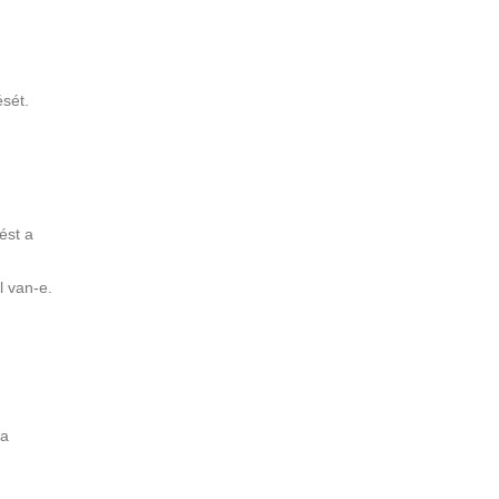
sét.
ést a
l van-e.
sa