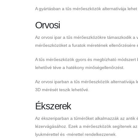
A gyártásban a tűs mérőeszközök alternatívája lehet
Orvosi
Az orvosi ipar a tűs mérőeszközökre támaszkodik a v
mérőeszközöket a furatok méretének ellenőrzésére é
A tűs mérőeszközök gyors és megbízható módszert b
lehetővé téve a hatékony minőségellenőrzést.
Az orvosi iparban a tűs mérőeszközök alternatívája 
3D mérését teszik lehetővé.
Ékszerek
Az ékszeriparban a tűmérőket alkalmazzák az antik 
lézervágásához. Ezek a mérőeszközök segítenek az é
lyukmérettel és -mérettel rendelkezzenek.