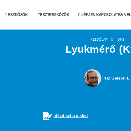
ESZKÖZÖK
TESZTESZKÖZÖK
LÉPJEN KAPCSOLATBA VE
KEZDŐLAP
DM1
Lyukmérő (K
Írta: Gelson L.
Idézd ezt a cikket