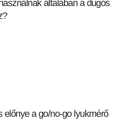
 használnak általában a dugós
z?
s előnye a go/no-go lyukmérő