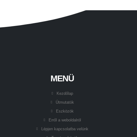
MENÜ
Kezdőlap
Útmutatók
Eszközök
Erről a weboldalról
Lépjen kapcsolatba velünk