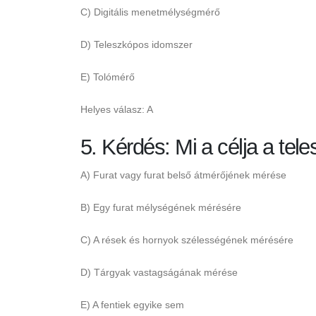
C) Digitális menetmélységmérő
D) Teleszkópos idomszer
E) Tolómérő
Helyes válasz: A
5. Kérdés: Mi a célja a t
A) Furat vagy furat belső átmérőjének mérése
B) Egy furat mélységének mérésére
C) A rések és hornyok szélességének mérésére
D) Tárgyak vastagságának mérése
E) A fentiek egyike sem