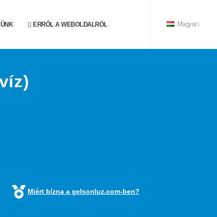
LÜNK
ERRŐL A WEBOLDALRÓL
Magyar
víz)
Miért bízna a gelsonluz.com-ben?