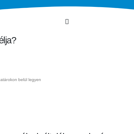
élja?
shatárokon belül legyen