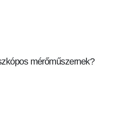
eleszkópos mérőműszernek?