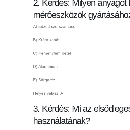
2. Kérdés: Milyen anyagot
mérőeszközök gyártásáho
A) Edzett szerszámacél
B) Króm kabát
C) Keményfém betét
D) Alumínium
E) Sárgaréz
Helyes válasz: A
3. Kérdés: Mi az elsődlege
használatának?