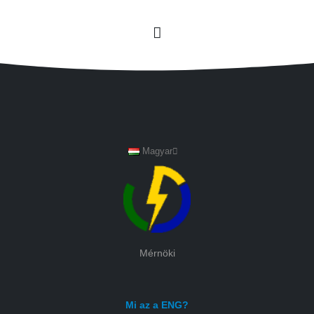
Magyar
Mérnöki
Mi az a ENG?