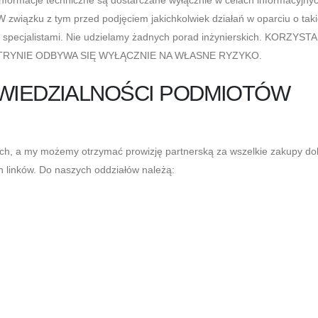
W związku z tym przed podjęciem jakichkolwiek działań w oparciu o tak
i specjalistami. Nie udzielamy żadnych porad inżynierskich. KORZYST
TRYNIE ODBYWA SIĘ WYŁĄCZNIE NA WŁASNE RYZYKO.
OWIEDZIALNOŚCI PODMIOTÓW
nych, a my możemy otrzymać prowizję partnerską za wszelkie zakupy d
ch linków. Do naszych oddziałów należą: