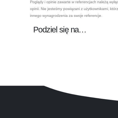
Poglądy i opinie zawarte w referencjach należą wyłą
opinii. Nie jesteśmy powiązani z użytkownikami, któr
innego wynagrodzenia za swoje referencje.
Podziel się na…