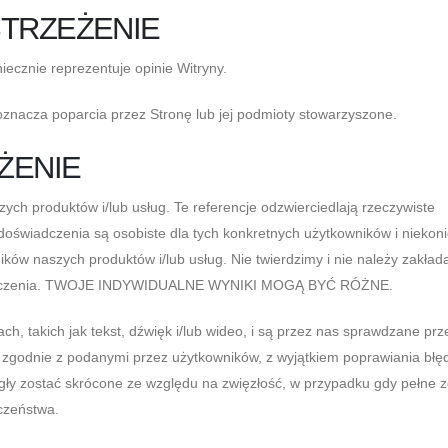
STRZEŻENIE
iecznie reprezentuje opinie Witryny.
e oznacza poparcia przez Stronę lub jej podmioty stowarzyszone.
ŻENIE
ch produktów i/lub usług. Te referencje odzwierciedlają rzeczywiste
doświadczenia są osobiste dla tych konkretnych użytkowników i niekon
ów naszych produktów i/lub usług. Nie twierdzimy i nie należy zakład
wiadczenia. TWOJE INDYWIDUALNE WYNIKI MOGĄ BYĆ RÓŻNE.
h, takich jak tekst, dźwięk i/lub wideo, i są przez nas sprawdzane prz
, zgodnie z podanymi przez użytkowników, z wyjątkiem poprawiania bł
gły zostać skrócone ze względu na zwięzłość, w przypadku gdy pełne 
eczeństwa.