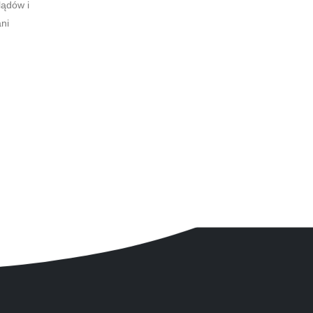
lądów i
ani