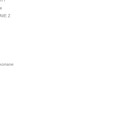
ie
ANIE Z
okonane