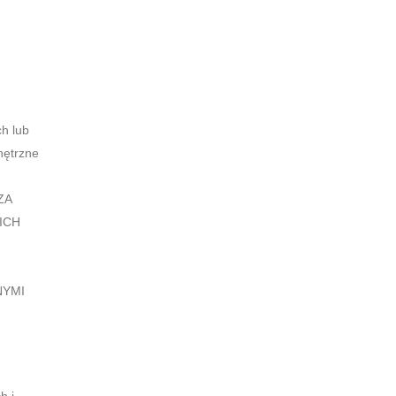
ch lub
nętrzne
ZA
ICH
NYMI
h i