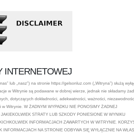
Y INTERNETOWEJ
as” lub „nasz”) na stronie https://gelsonluz.com („Witryna”) służą wyłą
acje w Witrynie są podawane w dobrej wierze, jednak nie składamy ża
nych, dotyczących dokładności, adekwatności, ważności, niezawodnośc
ormacji w Witrynie. W ŻADNYM WYPADKU NIE PONOSIMY ŻADNEJ
JAKIEKOLWIEK STRATY LUB SZKODY PONIESIONE W WYNIKU
AKICHKOLWIEK INFORMACJACH ZAWARTYCH W WITRYNIE. KORZY
EK INFORMACJACH NA STRONIE ODBYWA SIĘ WYŁĄCZNIE NA WŁA