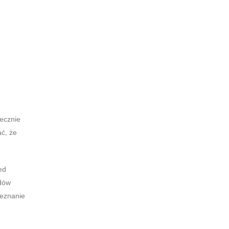
iecznie
ać, że
ed
ędów
zeznanie