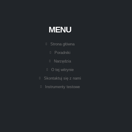
MENU
Strona główna
Poradniki
Narzędzia
O tej witrynie
Skontaktuj się z nami
Instrumenty testowe