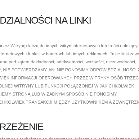
ZIALNOŚCI NA LINKI
zez Witrynę) łącza do innych witryn internetowych lub treści należący
nternetowych i funkcji w banerach lub innych reklamach. Takie linki zew
ane pod kątem dokładności, adekwatności, ważności, niezawodności,
EMY, NIE POTWIERDZAMY, ANI NIE PONOSIMY ODPOWIEDZIALNOŚCI 
IEK INFORMACJI OFEROWANYCH PRZEZ WITRYNY OSÓB TRZEC
LNEJ WITRYNY LUB FUNKCJI POŁĄCZONEJ W JAKICHKOLWIEK
ZIEMY STRONĄ LUB W ŻADNYM SPOSÓB NIE PONOSIMY
CHKOLWIEK TRANSAKCJI MIĘDZY UŻYTKOWNIKIEM A ZEWNĘTRZ
RZEŻENIE
Informacje techniczne są dostarczane wyłącznie w celach informacyjnyc