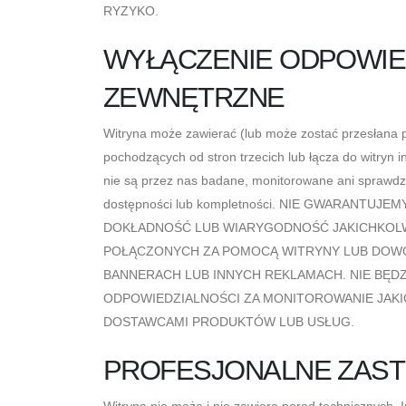
RYZYKO.
WYŁĄCZENIE ODPOWIED
ZEWNĘTRZNE
Witryna może zawierać (lub może zostać przesłana pr
pochodzących od stron trzecich lub łącza do witryn i
nie są przez nas badane, monitorowane ani sprawdz
dostępności lub kompletności. NIE GWARANTUJ
DOKŁADNOŚĆ LUB WIARYGODNOŚĆ JAKICHKOLW
POŁĄCZONYCH ZA POMOCĄ WITRYNY LUB DOWO
BANNERACH LUB INNYCH REKLAMACH. NIE BĘD
ODPOWIEDZIALNOŚCI ZA MONITOROWANIE JAKI
DOSTAWCAMI PRODUKTÓW LUB USŁUG.
PROFESJONALNE ZAST
Witryna nie może i nie zawiera porad technicznych. 