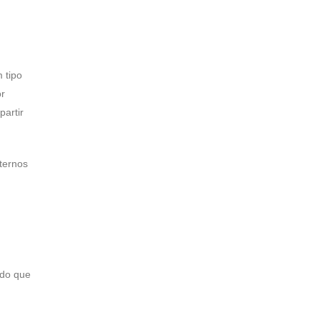
 tipo
or
partir
nternos
ndo que