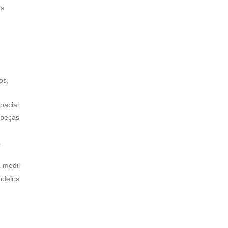
as
os,
pacial.
 peças
.
a medir
odelos