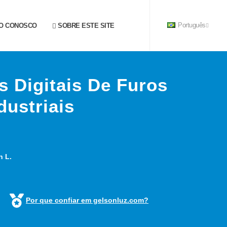
O CONOSCO
SOBRE ESTE SITE
Português
 Digitais De Furos
dustriais
n L.
Por que confiar em gelsonluz.com?