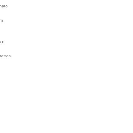
rmato
em
a e
metros