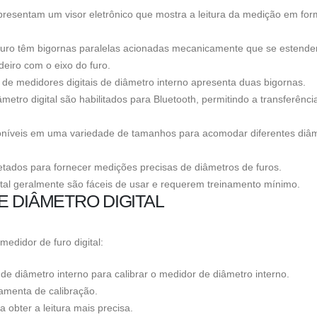
 apresentam um visor eletrônico que mostra a leitura da medição em fo
e furo têm bigornas paralelas acionadas mecanicamente que se estend
eiro com o eixo do furo.
e medidores digitais de diâmetro interno apresenta duas bigornas.
etro digital são habilitados para Bluetooth, permitindo a transferênci
poníveis em uma variedade de tamanhos para acomodar diferentes diâ
jetados para fornecer medições precisas de diâmetros de furos.
ital geralmente são fáceis de usar e requerem treinamento mínimo.
 DIÂMETRO DIGITAL
edidor de furo digital:
 de diâmetro interno para calibrar o medidor de diâmetro interno.
ramenta de calibração.
 obter a leitura mais precisa.