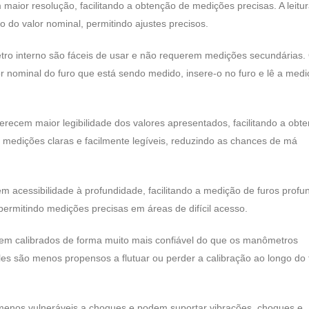
maior resolução, facilitando a obtenção de medições precisas. A leitura
o do valor nominal, permitindo ajustes precisos.
etro interno são fáceis de usar e não requerem medições secundárias.
r nominal do furo que está sendo medido, insere-o no furo e lê a med
ferecem maior legibilidade dos valores apresentados, facilitando a obt
ece medições claras e facilmente legíveis, reduzindo as chances de má
cem acessibilidade à profundidade, facilitando a medição de furos profu
permitindo medições precisas em áreas de difícil acesso.
cem calibrados de forma muito mais confiável do que os manômetros
les são menos propensos a flutuar ou perder a calibração ao longo do
 menos vulneráveis ​​a choques e podem suportar vibrações, choques e