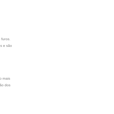
 furos.
os e são
o mais
são dos