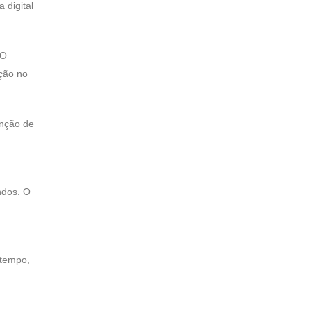
 digital
 O
ição no
enção de
ndos. O
 tempo,