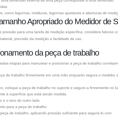
 se uma dimensão externa de uma peça corresponde a uma dimensão
idas.
como bigornas, molduras, bigornas ajustáveis ​​e aberturas de mediç
Tamanho Apropriado do Medidor de 
e pressão para uma tarefa de medição específica, considere fatores 
material, precisão da medição e facilidade de uso.
ionamento da peça de trabalho
estas etapas para manusear e posicionar a peça de trabalho corretam
eça de trabalho firmemente em uma mão enquanto segura o medidor 
, coloque a peça de trabalho no suporte e segure-a firmemente no lu
nte à superfície que está sendo medida.
 e o eixo do outro lado.
eto para a peça de trabalho.
eça de trabalho, aplicando pressão suficiente para segurá-lo com