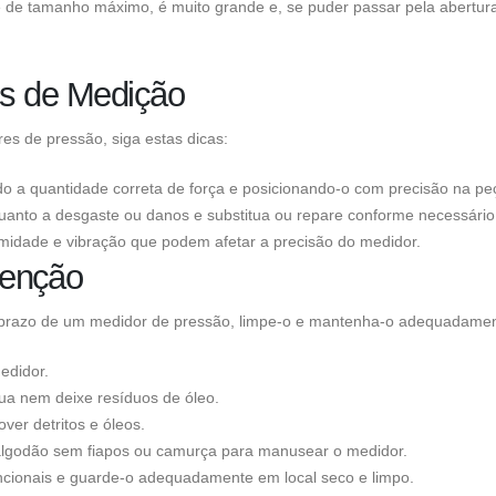
te de tamanho máximo, é muito grande e, se puder passar pela abertur
os de Medição
es de pressão, siga estas dicas:
o a quantidade correta de força e posicionando-o com precisão na pe
uanto a desgaste ou danos e substitua ou repare conforme necessário
midade e vibração que podem afetar a precisão do medidor.
tenção
ngo prazo de um medidor de pressão, limpe-o e mantenha-o adequadamen
edidor.
a nem deixe resíduos de óleo.
er detritos e óleos.
e algodão sem fiapos ou camurça para manusear o medidor.
ncionais e guarde-o adequadamente em local seco e limpo.