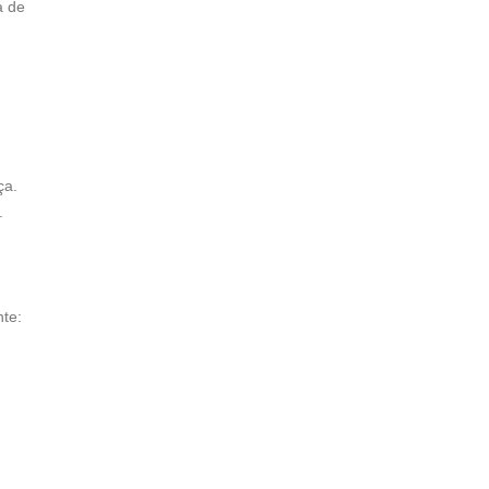
a de
ça.
.
te: