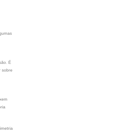
lgumas
são. É
r sobre
ixem
ria
imetria