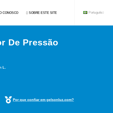
O CONOSCO
SOBRE ESTE SITE
Português
r De Pressão
n L.
Por que confiar em gelsonluz.com?