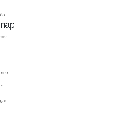
ão.
Snap
como
ente:
de
gar.