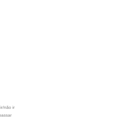
r/não ir
passar