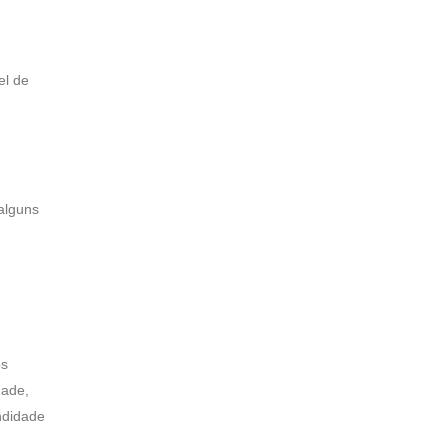
el de
alguns
os
dade,
ndidade