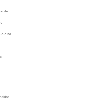
ipo de
de
que-o na
as
edidor