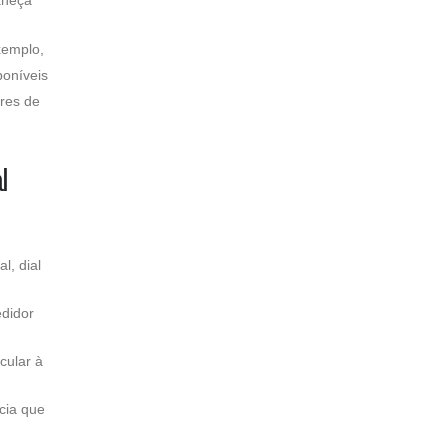
xemplo,
poníveis
res de
l
l, dial
edidor
cular à
cia que