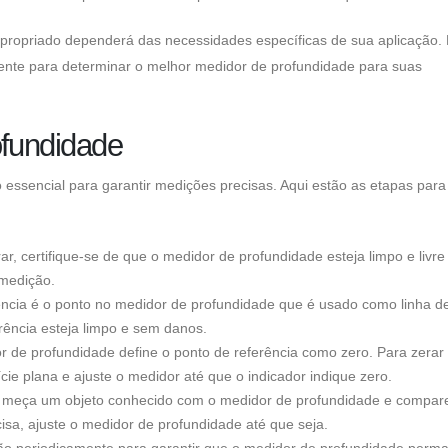
apropriado dependerá das necessidades específicas de sua aplicação.
riente para determinar o melhor medidor de profundidade para suas
ofundidade
ssencial para garantir medições precisas. Aqui estão as etapas para 
r, certifique-se de que o medidor de profundidade esteja limpo e livre
 medição.
erência é o ponto no medidor de profundidade que é usado como linha d
rência esteja limpo e sem danos.
r de profundidade define o ponto de referência como zero. Para zerar
e plana e ajuste o medidor até que o indicador indique zero.
ção, meça um objeto conhecido com o medidor de profundidade e compar
isa, ajuste o medidor de profundidade até que seja.
ção periodicamente para garantir que o medidor de profundidade perm