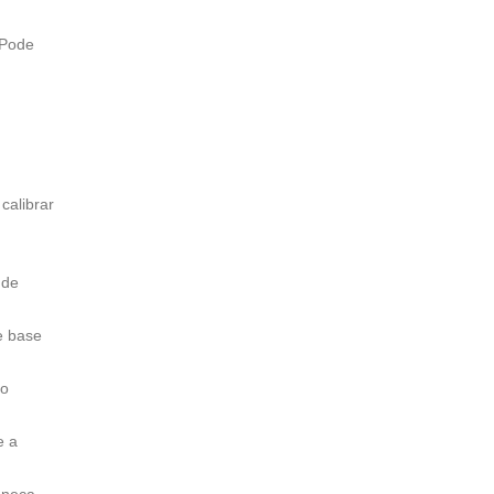
 Pode
calibrar
 de
e base
 o
e a
aneça