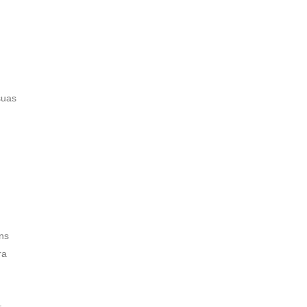
suas
ns
ra
.