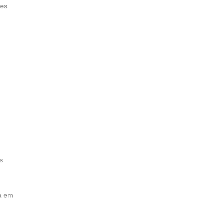
ões
s
da em