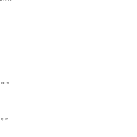
a com
, que