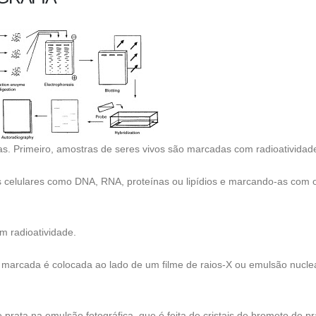
as. Primeiro, amostras de seres vivos são marcadas com radioatividad
es celulares como DNA, RNA, proteínas ou lipídios e marcando-as com 
m radioatividade.
 marcada é colocada ao lado de um filme de raios-X ou emulsão nucle
prata na emulsão fotográfica, que é feita de cristais de brometo de p