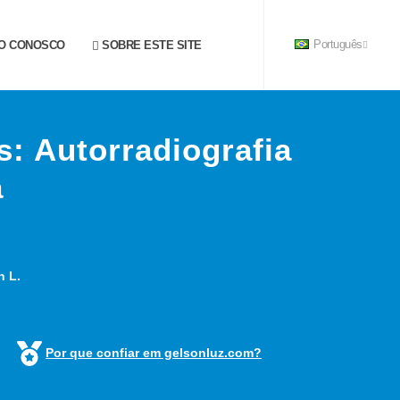
O CONOSCO
SOBRE ESTE SITE
Português
s: Autorradiografia
a
n L.
Por que confiar em gelsonluz.com?