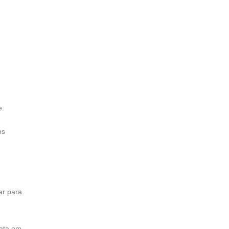
e.
os
ar para
rata em