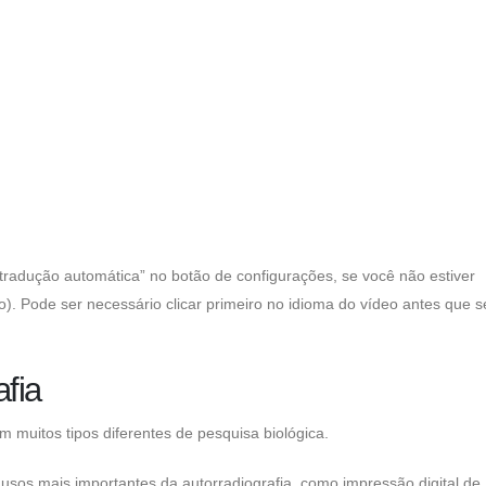
 “tradução automática” no botão de configurações, se você não estiver
o). Pode ser necessário clicar primeiro no idioma do vídeo antes que 
afia
 muitos tipos diferentes de pesquisa biológica.
 usos mais importantes da autorradiografia, como impressão digital de