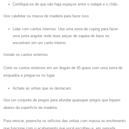
Certifique-se de que não haja espaços entre o rodapé e o chão.
Use calafetar ou massa de madeira para fazer isso.
Lidar com cantos internos: Use uma serra de coping para fazer
uma junta angular onde duas peças de sapata de base se
encontram em um canto interno.
Instale os cantos externos.
Corte os cantos externos em um ângulo de 45 graus com uma serra de
esquadria e pregue-os no lugar.
Achate as unhas que se destacam.
Use um conjunto de pregos para afundar quaisquer pregos que fiquem
abaixo da superfície da madeira.
Para retocar, preencha os orifícios das unhas com massa ou enchimento
que funcione com o acabamento que você escolheu e, em seguida,