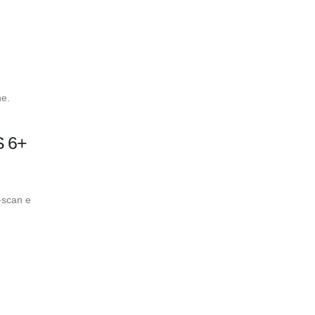
ne.
 6+
-scan e