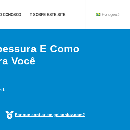
O CONOSCO
SOBRE ESTE SITE
Português
pessura E Como
ra Você
n L.
Por que confiar em gelsonluz.com?