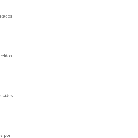
jetados
ecidos
hecidos
s por