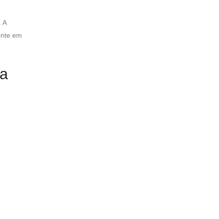
 A
ente em
ra