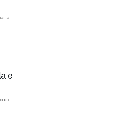
mente
ta e
os de