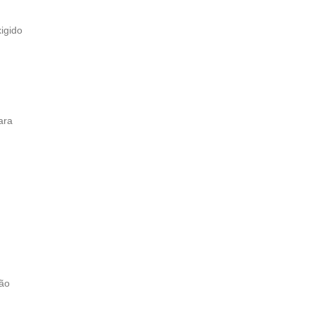
igido
ara
são