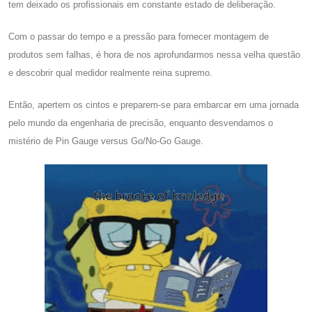
tem deixado os profissionais em constante estado de deliberação.
Com o passar do tempo e a pressão para fornecer montagem de
produtos sem falhas, é hora de nos aprofundarmos nessa velha questão
e descobrir qual medidor realmente reina supremo.
Então, apertem os cintos e preparem-se para embarcar em uma jornada
pelo mundo da engenharia de precisão, enquanto desvendamos o
mistério de Pin Gauge versus Go/No-Go Gauge.