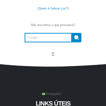
(
Quem é Gelson Luz?
)
Não encontrou o que procurava?
Português
LINKS ÚTEIS