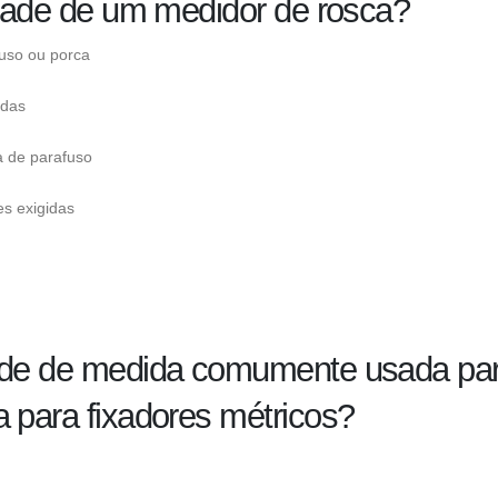
idade de um medidor de rosca?
uso ou porca
adas
a de parafuso
es exigidas
dade de medida comumente usada pa
 para fixadores métricos?