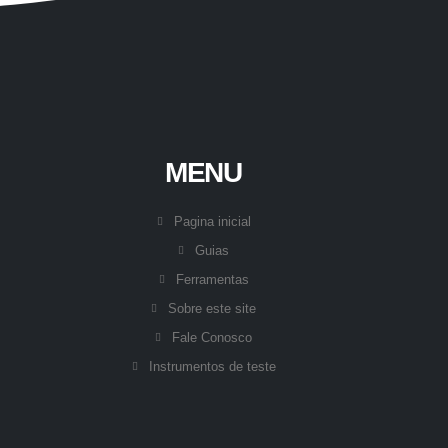
MENU
Pagina inicial
Guias
Ferramentas
Sobre este site
Fale Conosco
Instrumentos de teste