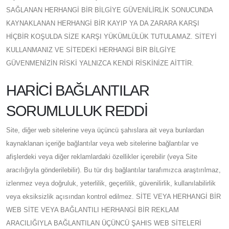
SAĞLANAN HERHANGİ BİR BİLGİYE GÜVENİLİRLİK SONUCUNDA
KAYNAKLANAN HERHANGİ BİR KAYIP YA DA ZARARA KARŞI
HİÇBİR KOŞULDA SİZE KARŞI YÜKÜMLÜLÜK TUTULAMAZ. SİTEYİ
KULLANMANIZ VE SİTEDEKİ HERHANGİ BİR BİLGİYE
GÜVENMENİZİN RİSKİ YALNIZCA KENDİ RİSKİNİZE AİTTİR.
HARİCİ BAĞLANTILAR
SORUMLULUK REDDİ
Site, diğer web sitelerine veya üçüncü şahıslara ait veya bunlardan
kaynaklanan içeriğe bağlantılar veya web sitelerine bağlantılar ve
afişlerdeki veya diğer reklamlardaki özellikler içerebilir (veya Site
aracılığıyla gönderilebilir). Bu tür dış bağlantılar tarafımızca araştırılmaz,
izlenmez veya doğruluk, yeterlilik, geçerlilik, güvenilirlik, kullanılabilirlik
veya eksiksizlik açısından kontrol edilmez. SİTE VEYA HERHANGİ BİR
WEB SİTE VEYA BAĞLANTILI HERHANGİ BİR REKLAM
ARACILIĞIYLA BAĞLANTILAN ÜÇÜNCÜ ŞAHIS WEB SİTELERİ