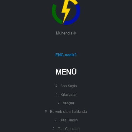
Mühendislik
ENG nedir?
MENÜ
Ana Sayfa
Kılavuzlar
Araçlar
Bu web sitesi hakkında
Bize Ulaşın
Test Cihazları