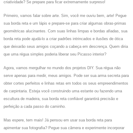
criatividade? Se prepare para ficar extremamente surpreso!
Primeiro, vamos falar sobre arte. Sim, você me ouviu bem, arte! Pegue
sua borda reta e um lápis e prepare-se para criar algumas obras-primas
geométricas alucinantes. Com suas linhas limpas e bordas afiadas, sua
borda reta pode ajudá-lo a criar padrões intrincados e ilusões de ótica
que deixarão seus amigos coçando a cabeça em descrença. Quem diria
que uma régua simples poderia liberar seu Picasso interior?
Agora, vamos mergulhar no mundo dos projetos DIY. Sua régua não
serve apenas para medir, meus amigos. Pode ser sua arma secreta para
obter cortes perfeitos e linhas retas em todos os seus empreendimentos
de carpintaria. Esteja você construindo uma estante ou fazendo uma
escultura de madeira, sua borda reta confiável garantirá precisão e
perfeição a cada passo do caminho.
Mas espere, tem mais! Já pensou em usar sua borda reta para
apimentar sua fotografia? Pegue sua câmera e experimente incorporar