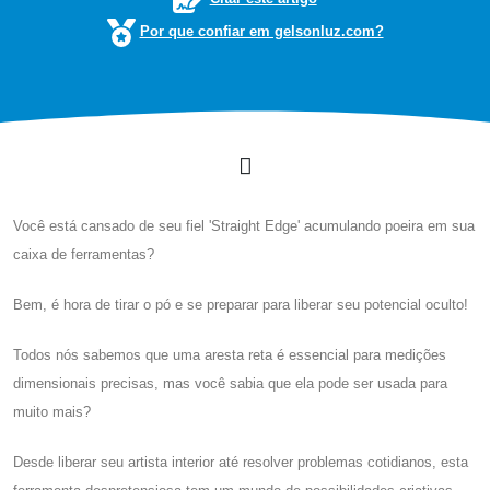
Por que confiar em gelsonluz.com?
Você está cansado de seu fiel 'Straight Edge' acumulando poeira em sua
caixa de ferramentas?
Bem, é hora de tirar o pó e se preparar para liberar seu potencial oculto!
Todos nós sabemos que uma aresta reta é essencial para medições
dimensionais precisas, mas você sabia que ela pode ser usada para
muito mais?
Desde liberar seu artista interior até resolver problemas cotidianos, esta